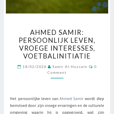
AHMED
AHMED SAMIR:
SAMIR:
PERSOONLIJK LEVEN,
PERSOONLIJK
VROEGE INTERESSES,
LEVEN,
VROEGE
VOETBALINITIATIE
INTERESSES,
Comment
18/02/2026
Samir Al-Hussein
0
VOETBALINITIATIE
Comment
Het persoonlijke leven van
Ahmed Samir
wordt diep
beïnvloed door zijn vroege ervaringen en de culturele
omgeving waarin hij is opgegroeid, wat zijn