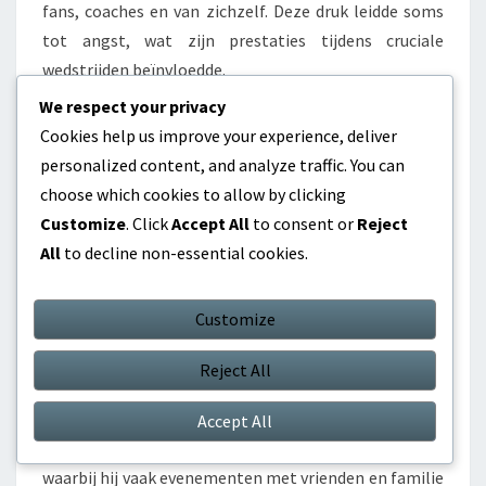
fans, coaches en van zichzelf. Deze druk leidde soms
tot angst, wat zijn prestaties tijdens cruciale
wedstrijden beïnvloedde.
We respect your privacy
Om deze druk te beheersen, ontwikkelde Omar
Cookies help us improve your experience, deliver
mentale strategieën, waaronder
personalized content, and analyze traffic. You can
visualisatietechnieken en mindfulness-oefeningen.
choose which cookies to allow by clicking
Deze hulpmiddelen stelden hem in staat om gefocust
Customize
. Click
Accept All
to consent or
Reject
en kalm te blijven, waardoor hij op zijn best kon
All
to decline non-essential cookies.
presteren, zelfs in situaties met hoge inzet.
Customize
Persoonlijke opofferingen
Omar’s reis heeft aanzienlijke persoonlijke
Reject All
opofferingen met zich meegebracht, waarbij hij vaak
zijn atletische carrière boven sociale activiteiten en
Accept All
vrije tijd plaatste. Hij wijdde talloze uren aan training,
waarbij hij vaak evenementen met vrienden en familie