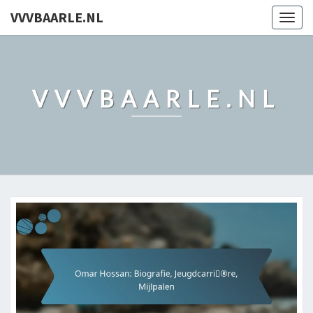
VVVBAARLE.NL
Togg
navig
VVVBAARLE.NL