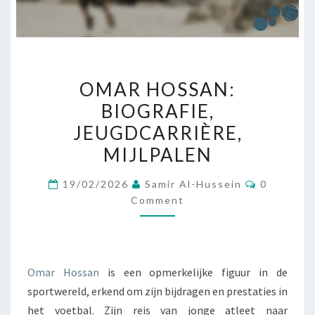
OMAR
OMAR HOSSAN:
HOSSAN:
BIOGRAFIE,
BIOGRAFIE,
JEUGDCARRIÈRE,
JEUGDCARRIÈRE,
MIJLPALEN
MIJLPALEN
Comment
19/02/2026
Samir Al-Hussein
0
Comment
Omar Hossan
is een opmerkelijke figuur in de
sportwereld, erkend om zijn bijdragen en prestaties in
het voetbal. Zijn reis van jonge atleet naar