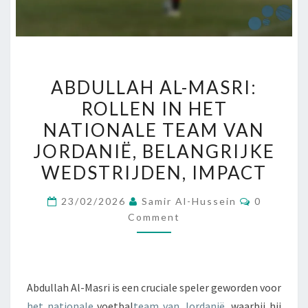
ABDULLAH
ABDULLAH AL-MASRI:
AL-
ROLLEN IN HET
MASRI:
NATIONALE TEAM VAN
ROLLEN
IN
JORDANIË, BELANGRIJKE
HET
WEDSTRIJDEN, IMPACT
NATIONALE
Comment
TEAM
23/02/2026
Samir Al-Hussein
0
Comment
VAN
JORDANIË,
BELANGRIJKE
WEDSTRIJDEN,
Abdullah Al-Masri is een cruciale speler geworden voor
IMPACT
het nationale
voetbal
team van Jordanië
, waarbij hij