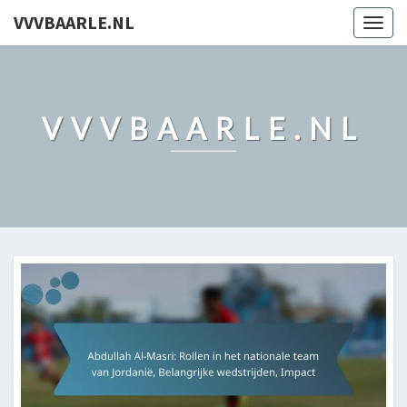
VVVBAARLE.NL
Togg
navig
VVVBAARLE.NL