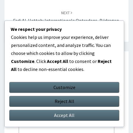
NEXT
Fadi Al-Hattab: Internationale Optredens, Bijdragen,
Statistieken
We respect your privacy
Cookies help us improve your experience, deliver
personalized content, and analyze traffic. You can
choose which cookies to allow by clicking
Customize
. Click
Accept All
to consent or
Reject
All
to decline non-essential cookies.
Leave a Reply
Your email address will not be published.
Customize
Required fields are marked
*
Reject All
Comment
*
Accept All