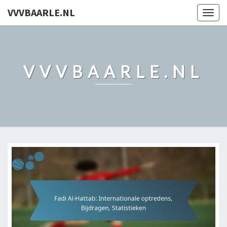
VVVBAARLE.NL
Togg
navig
VVVBAARLE.NL