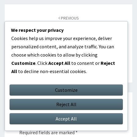
Post
navigation
PREVIOUS
Abdullah Al-Masri: Rollen In Het Nationale Team Van
We respect your privacy
Jordanië, Belangrijke Wedstrijden, Impact
Cookies help us improve your experience, deliver
personalized content, and analyze traffic. You can
NEXT
choose which cookies to allow by clicking
Baha Faisal: Carrière Mijlpalen, Belangrijke Wedstrijden,
Customize
. Click
Accept All
to consent or
Reject
Onderscheidingen
All
to decline non-essential cookies.
Customize
Reject All
Leave a Reply
Accept All
Your email address will not be published.
Required fields are marked
*