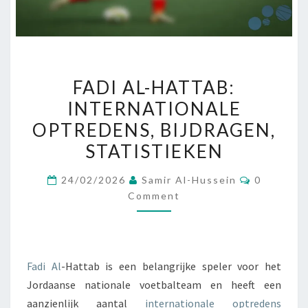
FADI
FADI AL-HATTAB:
AL-
INTERNATIONALE
HATTAB:
OPTREDENS, BIJDRAGEN,
INTERNATIONALE
OPTREDENS,
STATISTIEKEN
BIJDRAGEN,
Comment
24/02/2026
Samir Al-Hussein
0
STATISTIEKEN
Comment
Fadi Al
-Hattab is een belangrijke speler voor het
Jordaanse nationale voetbalteam en heeft een
aanzienlijk aantal
internationale optredens