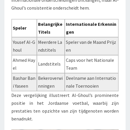
internationale onderscheidingen ontvangen, maar Al-
Ghoul’s consistentie onderscheidt hem.
Belangrijke
Internationale Erkennin
Speler
Titels
gen
Yousef Al-G
Meerdere La
Speler van de Maand Prijz
houl
ndstitels
en
Ahmed Hay
Caps voor het Nationale
Landstitels
el
Team
Bashar Ban
Bekeroverwi
Deelname aan Internatio
i Yaseen
nningen
nale Toernooien
Deze vergelijking illustreert Al-Ghoul’s prominente
positie in het Jordaanse voetbal, waarbij zijn
prestaties ten opzichte van zijn tijdgenoten worden
benadrukt.