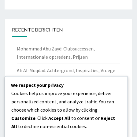
RECENTE BERICHTEN
Mohammad Abu Zayd: Clubsuccessen,
Internationale optredens, Prijzen
Ali Al-Muqdad: Achtergrond, Inspiraties, Vroege
carrière
We respect your privacy
Mohammad Abu Zayd: Vroeg leven, Carrièrebegin,
Cookies help us improve your experience, deliver
Familiaire achtergrond
personalized content, and analyze traffic. You can
choose which cookies to allow by clicking
Samer Al-Najjar: Biografie, Opvoeding, Vroege
Customize
. Click
Accept All
to consent or
Reject
invloeden
All
to decline non-essential cookies.
Ziad Al-Saadi: Impact op het nationale team van