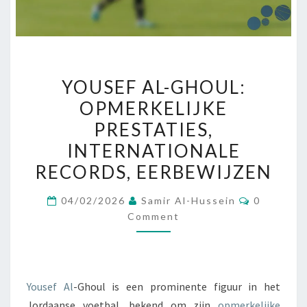
YOUSEF
YOUSEF AL-GHOUL:
AL-
OPMERKELIJKE
GHOUL:
PRESTATIES,
OPMERKELIJKE
PRESTATIES,
INTERNATIONALE
INTERNATIONALE
RECORDS, EERBEWIJZEN
RECORDS,
Comment
EERBEWIJZEN
04/02/2026
Samir Al-Hussein
0
Comment
Yousef Al
-Ghoul is een prominente figuur in het
Jordaanse voetbal, bekend om zijn
opmerkelijke