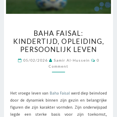
BAHA
BAHA FAISAL:
FAISAL:
KINDERTIJD, OPLEIDING,
KINDERTIJD,
PERSOONLIJK LEVEN
OPLEIDING,
PERSOONLIJK
Comment
05/02/2026
Samir Al-Hussein
0
LEVEN
Comment
Het vroege leven van
Baha Faisal
werd diep beïnvloed
door de dynamiek binnen zijn gezin en belangrijke
figuren die zijn karakter vormden. Zijn onderwijspad
legde een sterke basis voor zijn toekomst,