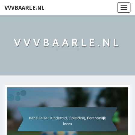
VVVBAARLE.NL
Togg
navig
VVVBAARLE.NL