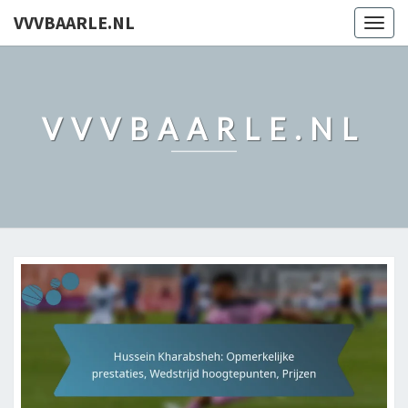
VVVBAARLE.NL
Togg
navig
VVVBAARLE.NL