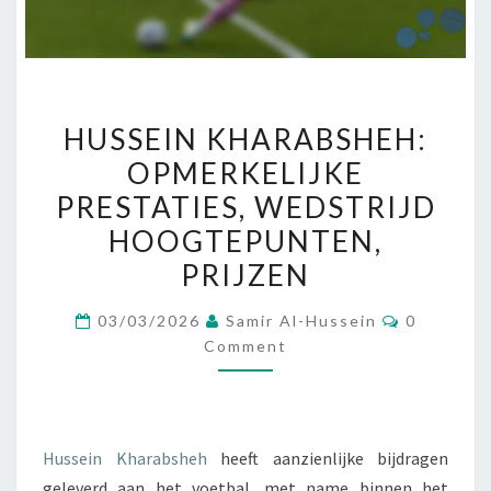
HUSSEIN
HUSSEIN KHARABSHEH:
KHARABSHEH:
OPMERKELIJKE
OPMERKELIJKE
PRESTATIES, WEDSTRIJD
PRESTATIES,
WEDSTRIJD
HOOGTEPUNTEN,
HOOGTEPUNTEN,
PRIJZEN
PRIJZEN
Comment
03/03/2026
Samir Al-Hussein
0
Comment
Hussein Kharabsheh
heeft aanzienlijke bijdragen
geleverd aan het voetbal, met name binnen het