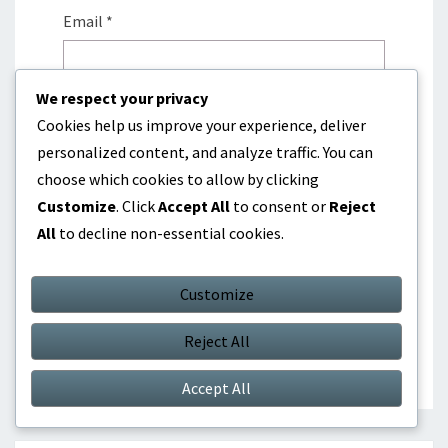
Email
*
We respect your privacy
Website
Cookies help us improve your experience, deliver
personalized content, and analyze traffic. You can
choose which cookies to allow by clicking
Customize
. Click
Accept All
to consent or
Reject
Save my name, email, and website in this
All
to decline non-essential cookies.
browser for the next time I comment.
Customize
Reject All
Accept All