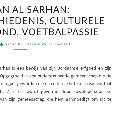
HASSAN
N AL-SARHAN:
AL-
IEDENIS, CULTURELE
SARHAN:
LEVENSGESCHIEDENIS,
ND, VOETBALPASSIE
CULTURELE
ACHTERGROND,
Comments
6
Samir Al-Hussein
0 Comment
VOETBALPASSIE
arhan is een bewijs van zijn Jordaanse erfgoed en zijn
l. Opgegroeid in een ondersteunende gemeenschap die de
te figuur geworden die de culturele betekenis van voetbal
elt. Zijn reis wordt gevormd door zowel persoonlijke
t van zijn gemeenschap, die hem aanmoedigt om uit te