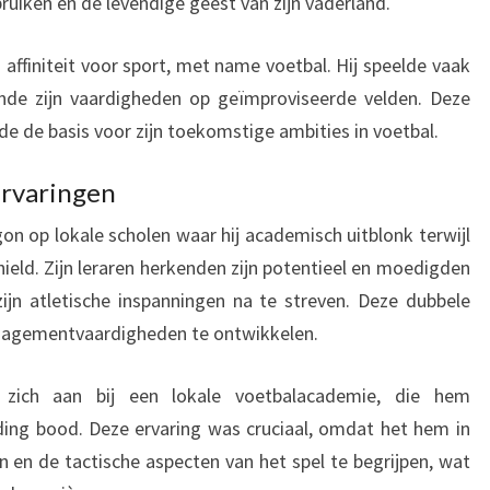
ruiken en de levendige geest van zijn vaderland.
affiniteit voor sport, met name voetbal. Hij speelde vaak
jnde zijn vaardigheden op geïmproviseerde velden. Deze
gde de basis voor zijn toekomstige ambities in voetbal.
rvaringen
on op lokale scholen waar hij academisch uitblonk terwijl
s hield. Zijn leraren herkenden zijn potentieel en moedigden
ijn atletische inspanningen na te streven. Deze dubbele
managementvaardigheden te ontwikkelen.
ij zich aan bij een lokale voetbalacademie, die hem
ding bood. Deze ervaring was cruciaal, omdat het hem in
en en de tactische aspecten van het spel te begrijpen, wat