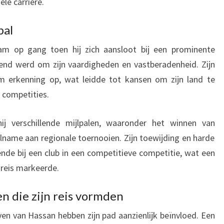
le carrière.
bal
am op gang toen hij zich aansloot bij een prominente
kend werd om zijn vaardigheden en vastberadenheid. Zijn
em erkenning op, wat leidde tot kansen om zijn land te
 competities.
hij verschillende mijlpalen, waaronder het winnen van
name aan regionale toernooien. Zijn toewijding en harde
ende bij een club in een competitieve competitie, wat een
e reis markeerde.
n die zijn reis vormden
ven van Hassan hebben zijn pad aanzienlijk beïnvloed. Een